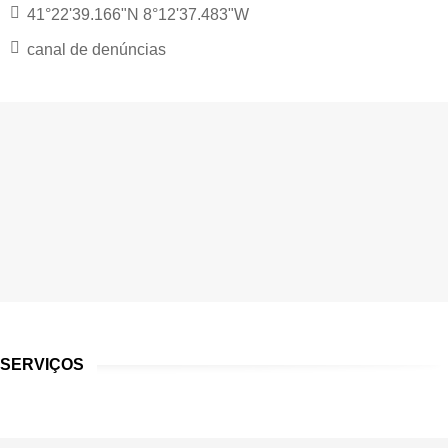
41°22'39.166"N 8°12'37.483"W
canal de denúncias
SERVIÇOS